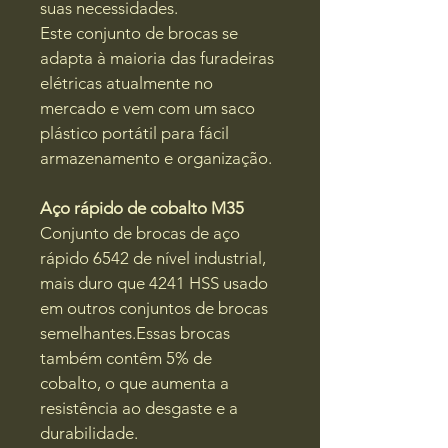
suas necessidades.
Este conjunto de brocas se 
adapta à maioria das furadeiras 
elétricas atualmente no 
mercado e vem com um saco 
plástico portátil para fácil 
armazenamento e organização.
Aço rápido de cobalto M35
Conjunto de brocas de aço 
rápido 6542 de nível industrial, 
mais duro que 4241 HSS usado 
em outros conjuntos de brocas 
semelhantes.Essas brocas 
também contêm 5% de 
cobalto, o que aumenta a 
resistência ao desgaste e a 
durabilidade.