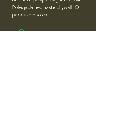
Polegada hex haste drywall. O 
parafuso nao cai. 
contato@fittiandtools.com
41996927038
Curitiba, PR, Brasil
@oficina_fittipaldi
Política de Privacidade
Política de Reembolso
Política de Envio