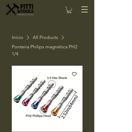
Início
All Products
Ponteira Philips magnética PH2
1/4