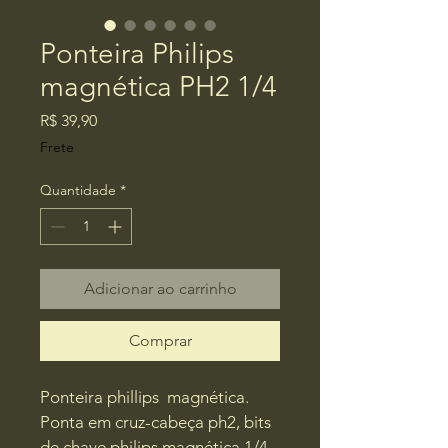
Ponteira Philips
magnética PH2 1/4
Preço
R$ 39,90
Frete
Quantidade
*
Adicionar ao carrinho
Comprar
Ponteira phillips  magnética. 
Ponta em cruz-cabeça ph2, bits 
de chave philips magnética 1/4 