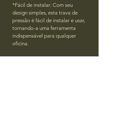
*Fácil de instalar: Com seu 
design simples, esta trava de 
pressão é fácil de instalar e usar, 
tornando-a uma ferramenta 
indispensável para qualquer 
oficina.
Especificação:
Material: 45#Aço
Rosca: M14
Tamanho: (Aprox.)44,72 mm
Altura: (Aprox.)9,1 mm
Adequado para: discos de 
corte de diamante, rebolos, 
rebolos em forma de copo, 
placas de diamante e outros 
tipos de rebolos, etc.