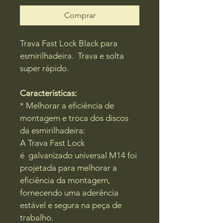
Comprar
Trava Fast Lock Black para 
esmirilhadeira.  Trava e solta 
super rápido.
Características:
* Melhorar a eficiência de 
montagem e troca dos discos 
da esmirilhadeira:
A Trava Fast Lock 
é  galvanizado universal M14 foi 
projetada para melhorar a 
eficiência da montagem, 
fornecendo uma aderência 
estável e segura na peça de 
trabalho.