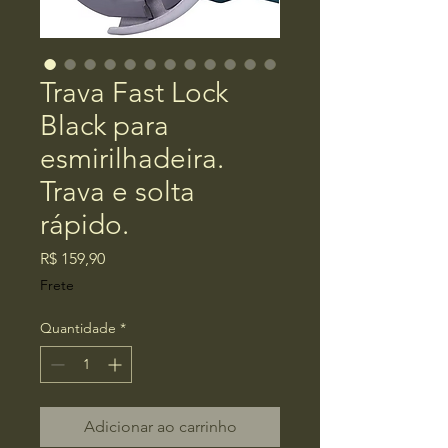
Trava Fast Lock
Black para
esmirilhadeira.
Trava e solta
rápido.
Preço
R$ 159,90
Frete
Quantidade
*
Adicionar ao carrinho